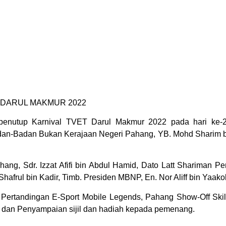
 DARUL MAKMUR 2022
enutup Karnival TVET Darul Makmur 2022 pada hari ke-2 
an-Badan Bukan Kerajaan Negeri Pahang, YB. Mohd Sharim bi
ahang, Sdr. Izzat Afifi bin Abdul Hamid, Dato Latt Shariman 
frul bin Kadir, Timb. Presiden MBNP, En. Nor Aliff bin Yaakob
ah Pertandingan E-Sport Mobile Legends, Pahang Show-Off Ski
dan Penyampaian sijil dan hadiah kepada pemenang.