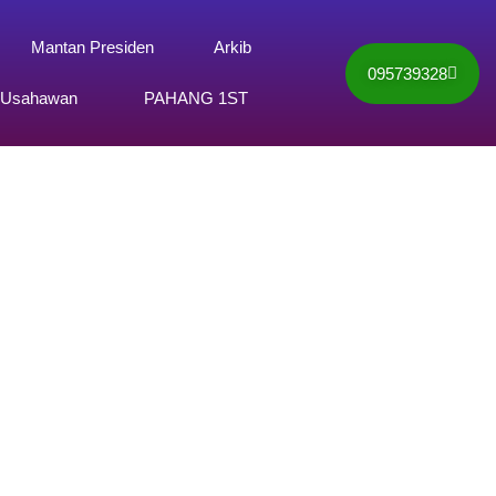
Mantan Presiden
Arkib
095739328
 Usahawan
PAHANG 1ST