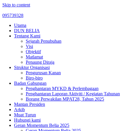
Skip to content
095739328
Utama
DUN BELIA
Tentang Kami
Sejarah Penubuhan
Visi
Objektif
Matlamat
Penaung Diraja
Struktur Organisasi
Pengurusan Kanan
Biro-biro
Badan Gabungan
Penghantaran MYKD & Perlembagaan
Penghantaran Laporan Aktiviti / Kegiatan Tahunan
Borang Perwakilan MPAT28, Tahun 2025
Mantan Presiden
Arkib
Muat Turun
Hubungi kami
Geran Momentum Belia 2025
Geran Momentum Belia 2025