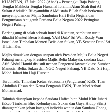
KUANTAN, 17 Julai 2022 (Ahad) – Pemangku Raja Pahang
Tengku Mahkota Tengku Hassanal Ibrahim Alam Shah ibni Al-
Sultan Abdullah Ri’ayatuddin Al-Mustafa Billah Shah berkenan
menyempurnakan Majlis Sambutan Hari Belia Negara dan
Pengurniaan Anugerah Perdana Belia Negara 2022 Peringkat
Negeri Pahang.
Berlangsung di salah sebuah hotel di Kuantan, sambutan turut
dihadiri Menteri Besar Pahang, YAB Dato’ Sri Wan Rosdy Wan
Ismail dan Timbalan Menteri Belia dan Sukan, YB Senator Dato’ Sri
Ti Lian Ker.
Majlis dimulakan dengan ucapan oleh Presiden Majlis Belia Negeri
Pahang merangkap Presiden Majlis Belia Malaysia, saudara Izzat
Afifi Abdul Hamid disusuli ucapan Pengerusi Jawatankuasa Sumber
Manusia, Belia, Sukan dan NGO Negeri Pahang, YB Dato’ Sri Haji
Mohd Johari bin Haji Hussain.
Turut hadir, Timbalan Ketua Setiausaha (Pengurusan) KBS, Tuan
Abdullah Hasan dan Ketua Pengarah JBSN, Tuan Mod Azhari
Mohammad.
Tahniah diucapkan kepada Saudara Hafiza binti Mohd Khir Juhari
(Exco Timbalan Biro Kebudayaan, Sukan dan Gaya Hidup Sihat)
dianugerahkan johan kategori individu wanita dan Saudara Chong