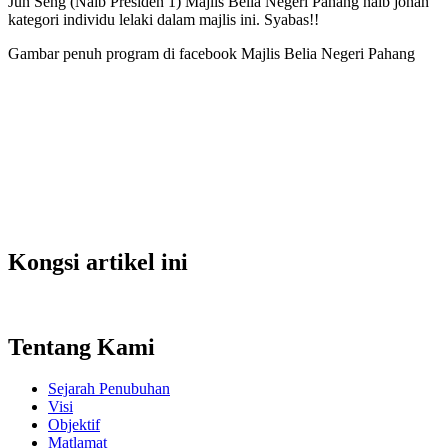
Jun Seng (Naib Presiden 1) Majlis Belia Negeri Pahang naib johan
kategori individu lelaki dalam majlis ini. Syabas!!
Gambar penuh program di facebook Majlis Belia Negeri Pahang
Kongsi artikel ini
Tentang Kami
Sejarah Penubuhan
Visi
Objektif
Matlamat