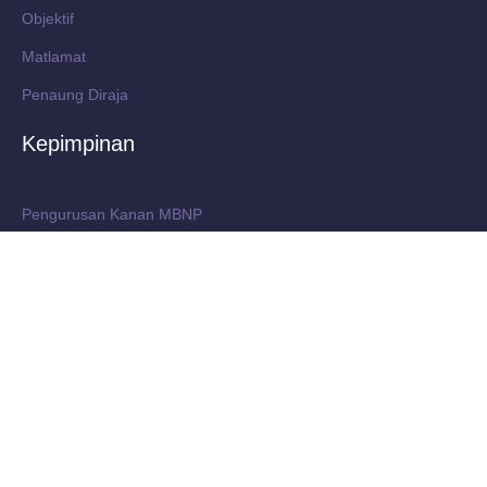
Objektif
Matlamat
Penaung Diraja
Kepimpinan
Pengurusan Kanan MBNP
Biro-biro MBNP
Mantan Presiden MBNP
Arkib
Hubungi Kami
Blok A, Tingkat 2,
Wisma Belia Negeri Pahang, Bandar Indera Mahkota, 25200