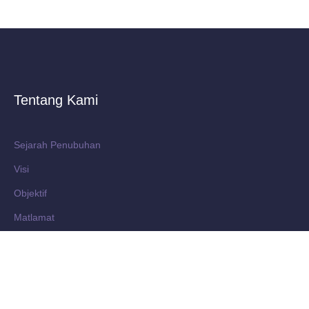
Tentang Kami
Sejarah Penubuhan
Visi
Objektif
Matlamat
Penaung Diraja
Kepimpinan