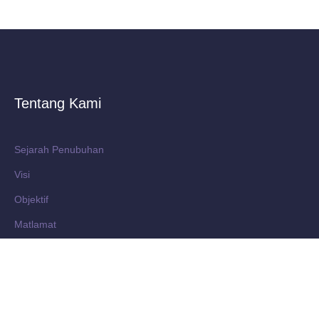
Tentang Kami
Sejarah Penubuhan
Visi
Objektif
Matlamat
Penaung Diraja
Kepimpinan