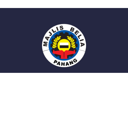
Tentang Kami
Sejarah Penubuhan
Visi
Objektif
Matlamat